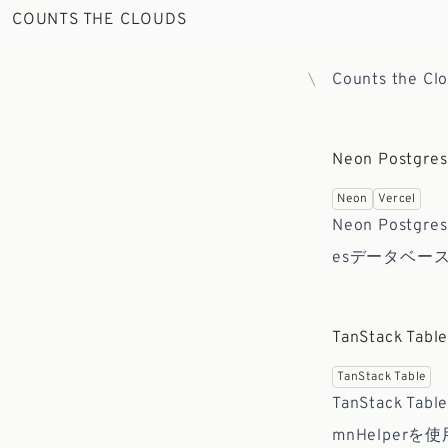
COUNTS THE CLOUDS
Counts the Cl
Neon Postgr
Neon
Vercel
Neon Postgr
esデータベー
TanStack
TanStack Table
TanStack
mnHelpe