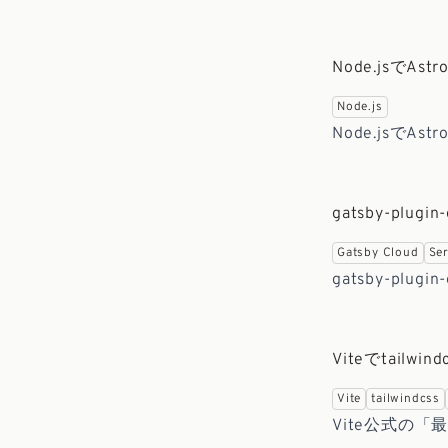
Node.jsで
Node.js
Node.jsで
gatsby-plugi
Gatsby Cloud
Se
gatsby-plugi
Viteでtailw
Vite
tailwindcss
Vite公式の「