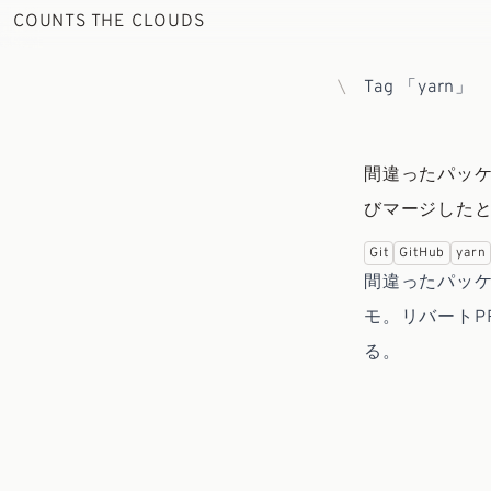
COUNTS THE CLOUDS
Tag 「yarn」
間違ったパッ
びマージした
Git
GitHub
yarn
間違ったパッ
モ。リバートP
る。