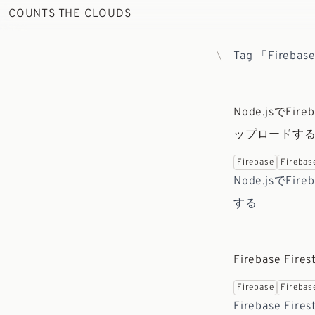
COUNTS THE CLOUDS
Tag 「Firebase
Node.jsでFir
ップロードす
Firebase
Firebas
Node.jsでFi
する
Firebase Fi
Firebase
Firebas
Firebase 