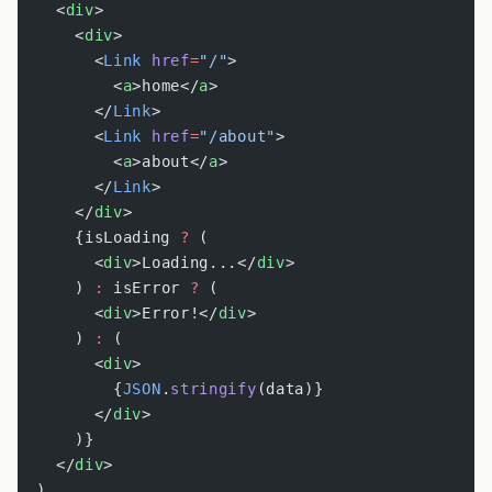
    <
div
>
      <
div
>
        <
Link
 href
=
"/"
>
          <
a
>home</
a
>
        </
Link
>
        <
Link
 href
=
"/about"
>
          <
a
>about</
a
>
        </
Link
>
      </
div
>
      {isLoading 
?
 (
        <
div
>Loading...</
div
>
      ) 
:
 isError 
?
 (
        <
div
>Error!</
div
>
      ) 
:
 (
        <
div
>
          {
JSON
.
stringify
(data)}
        </
div
>
      )}
    </
div
>
  )