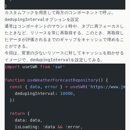
}
カスタムフックを用意して両方のコンポーネントで呼ぶ。
dedupingInterval
オプションを設定
通常はコンポーネントのマウント時や、タブに再フォーカスし
たときなど、リソースを常に再取得する。このとき、再取得し
たデータが評価されるまでのギャップをキャッシュで埋めるこ
とができる。
今回は、変更の少ないリソースに対してキャッシュを効かせる
dedupingInterval
イメージで、
を設定してみる。
import
 useSWR 
from
 'swr'
function
 useWeatherForecastRepository
() {
  const
 { 
data
, 
error
 } 
=
 useSWR
(
'https://www.jma
    dedupingInterval: 
10000
,
  })
  return
 {
    data: data,
    isLoading: 
!
data 
&&
 !
error,