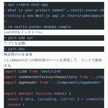
%
 npx
 create-next-app
✔
 What
 is
 your
 project
 named?
 …
 nextjs-useswr-ded
Creating
 a
 new
 Next.js
 app
 in
 /Users/same/apps/ne
#...
%
 cd
 nextjs-useswr-dedupe-sample
useSWRをインストール。
%
 yarn
 add
 swr
アプリを起動。
%
 yarn
 dev
検証用のUIを追加
/
/about
と
の2つの同内容のページを用意して、リンクで接続
する。
import
 Link 
from
 'next/link'
import
 useWeatherForecastRepository 
from
 '../repo
import
 AppHeader 
from
 '../components/AppHeader'
export
 default
 function
 Home
() {
  const
 { 
data
, 
isLoading
, 
isError
 } 
=
 useWeather
  return
 (