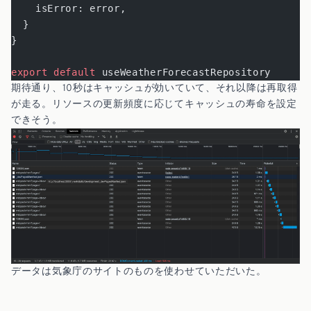
    isError: error,
  }
}
export
 default
 useWeatherForecastRepository
期待通り、10秒はキャッシュが効いていて、それ以降は再取得
が走る。リソースの更新頻度に応じてキャッシュの寿命を設定
できそう。
データは気象庁のサイトのものを使わせていただいた。