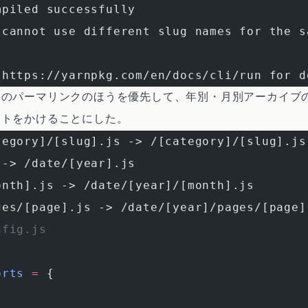
mpiled successfully
 cannot use different slug names for the s
 https://yarnpkg.com/en/docs/cli/run for d
事のパーマリンクのほうを優先して、年別・月別アーカイブ
クトをかけることにした。
tegory]/[slug].js -> /[category]/[slug].js
 -> /date/[year].js
onth].js -> /date/[year]/[month].js
ges/[page].js -> /date/[year]/pages/[page]
nfig.js
orts
 =
 {