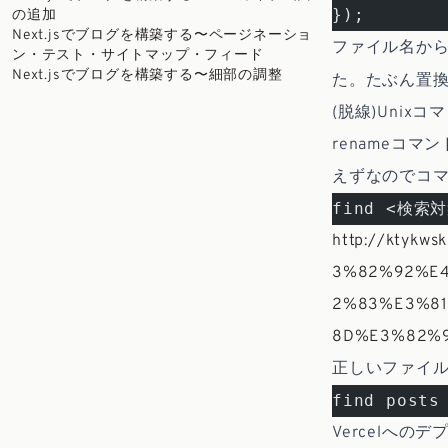
});
の追加
Next.jsでブログを構築する〜ページネーショ
ファイル名か
ン・テスト・サイトマップ・フィード
Next.jsでブログを構築する〜細部の調整
た。たぶん置
(脱線)Unix
renameコ
えずなのでコ
find <検索対
http://kty
3%82%92%E
2%83%E3%8
8D%E3%82%
正しいファイ
find posts
Vercelへのデ