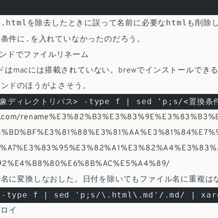
.html
html
ら
を除去したときに誤って名前に必要な
も削除
.
換条件に
を入れていなかったのだろう。
コマンドでファイルリネーム
マンドはmacには搭載されていない。brewでインストールでき
マンドのほうがよさそう。
象ディレクトリパス> -type f | sed 'p;s/<置換条件
kwsk.com/rename%E3%82%B3%E3%83%9E%E3%83%B3
4%BD%BF%E3%81%88%E3%81%AA%E3%81%84%E7%
1%A7%E3%83%95%E3%82%A1%E3%82%A4%E3%83%
92%E4%B8%80%E6%8B%AC%E5%A4%89/
ル名に変換しなおした。日付を除いてもファイル名に重複は
 -type f | sed 'p;s/\.html\.md'/.md/ | xar
プロイ