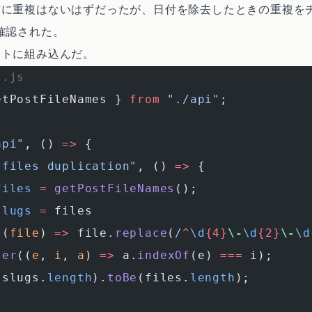
前に重複はないはずだったが、日付を除去したときの重複を
確認された。
ストに組み込んだ。
t.js
etPostFileNames } 
from
 "./api"
;
api"
, () 
=>
 {
 files duplication"
, () 
=>
 {
files
 =
 getPostFileNames
();
slugs
 =
 files
((
file
) 
=>
 file.
replace
(
/
^
\d
{4}
\-
\d
{2}
\-
\d
ter
((
e
, 
i
, 
a
) 
=>
 a.
indexOf
(e) 
===
 i);
(slugs.
length
).
toBe
(files.
length
);