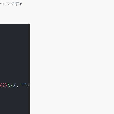
チェックする
{2}
\-
/
, 
""
))