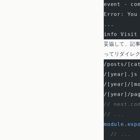
event - co
Error: You
...
info Visit
妥協して、記
ってリダイレ
/posts/[ca
/[year].js
/[year]/[m
/[year]/pa
// next.co
// ...
module
.
exp
  // ...