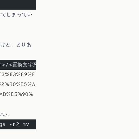
してしまってい
るけど、とりあ
>/<置換文字列>/' | xargs -n2 mv
%E3%83%89%E
92%B0%E5%A
AB%E5%90%
ない。
gs -n2 mv