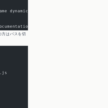
ame dynamic path ('year' !== 'category').
ocumentation about this command.
の方はパスを切
.js