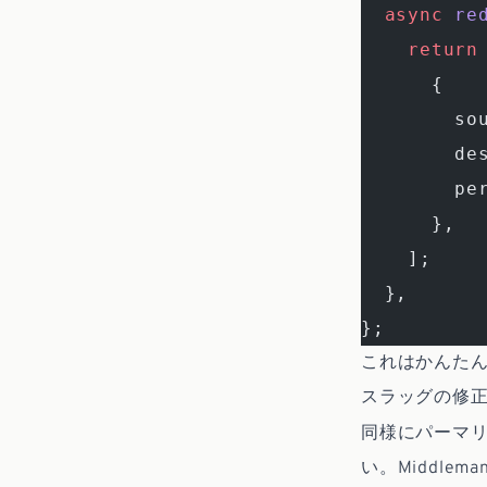
  async
 re
    return
      {
        so
        de
        pe
      },
    ];
  },
};
これはかんた
スラッグの修
同様にパーマリ
い。Middle