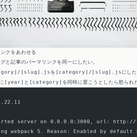
リンクをあわせる
ログと記事のパーマリンクを同一にしたい。
egory]/[slug].js
[category]/[slug].js
を
にし
[year]
[category]
トに
と
を同時に置こうとしたら怒られ
1.22.11
arted server on 0.0.0.0:3000, url: http://
ing webpack 5. Reason: Enabled by default 