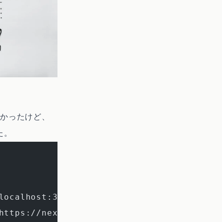
たかったけど、
た。
localhost:3000
https://nextjs.org/docs/messages/webpack5