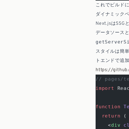
これでビルドに
ダイナミック
Next.js
データソースと
getServerS
スタイルは簡単
トエンドで追
https://github
// pages/t
import
 Rea
function
 T
  return
 (
    <
div
 c