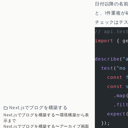
日付以降の名
と、1件重複が
チェックはテ
// api.tes
import
 { g
describe
(
"
  test
(
"no
    const
 
    const
 
      .
map
      .
fil
Next.jsでブログを構築する
    expect
Next.jsでブログを構築する〜環境構築から表
示まで
  });
Next.jsでブログを構築する〜アーカイブ画面