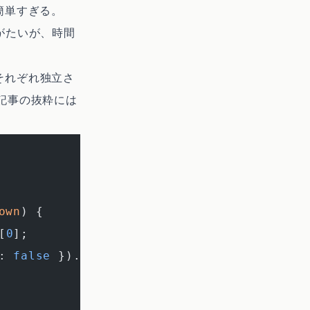
に簡単すぎる。
がたいが、時間
それぞれ独立さ
り記事の抜粋には
。
own
) {
[
0
];
: 
false
 }).
process
(digest);