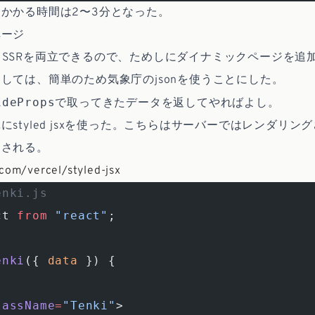
かかる時間は2〜3分となった。
ページ
はSSGとSSRを両立できるので、ためしにダイナミックページを
しては、簡単のため気象庁のjsonを使うことにした。
ideProps
で取ってきたデータを返してやればよし。
にstyled jsxを使った。こちらはサーバーではレンダリン
加される。
.com/vercel/styled-jsx
enki.js
ct 
from
 "react"
;
enki
({ 
data
 }) {
lassName
=
"Tenki"
>