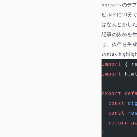
Vercelへ
ビルドに10分
はなんとかしたい
記事の抜粋を
せ、抜粋を生成
syntax h
import
 { r
import
 htm
export
 def
  const
 di
  const
 re
  return
 a
}