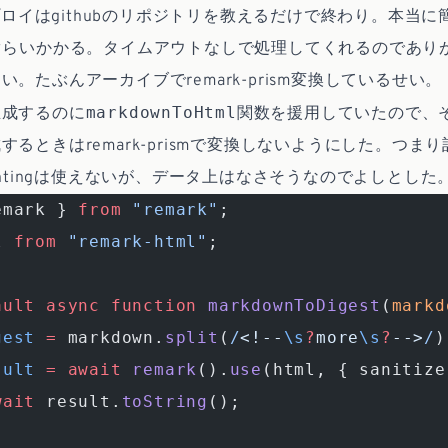
のデプロイはgithubのリポジトリを教えるだけで終わり。本当
ぐらいかかる。タイムアウトなしで処理してくれるのであり
。たぶんアーカイブでremark-prism変換しているせい。
markdownToHtml
生成するのに
関数を援用していたので、
するときはremark-prismで変換しないようにした。つま
ighlightingは使えないが、データ上はなさそうなのでよしとした
emark } 
from
 "remark"
;
l 
from
 "remark-html"
;
ault
 async
 function
 markdownToDigest
(
markd
gest
 =
 markdown.
split
(
/
<!--
\s
?
more
\s
?
-->
/
)
sult
 =
 await
 remark
().
use
(html, { sanitize
wait
 result.
toString
();