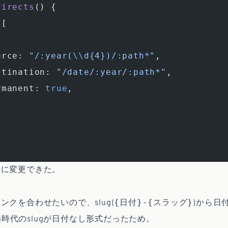
directs
() {
 [
urce: 
"/:year(
\\
d{4})/:path*"
,
stination: 
"/date/:year/:path*"
,
rmanent: 
true
,
んに変更できた。
正
{日付}-{スラッグ}
ンクを合わせたいので、slug(
)から日
man時代のslugが日付なし形式だったため。