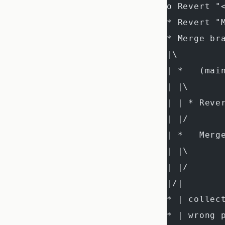
o Revert 
* Revert "
* Merge br
|\
| *   (mai
| |\
| | * Reve
| |/
| *   Merg
| |\
| |/
|/|
* | collec
* | wrong 