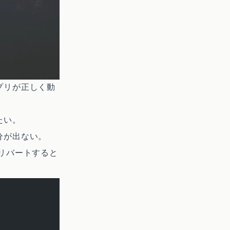
プリが正しく動
たい。
分が出ない。
リバートすると