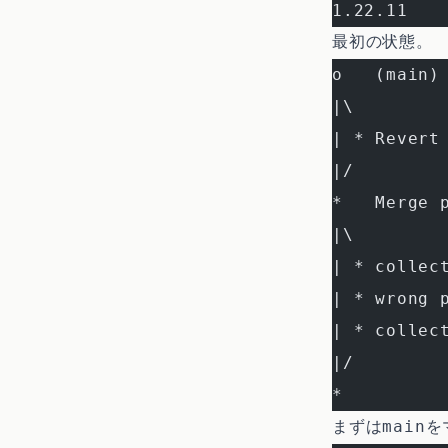
1.22.11
最初の状態。
o   (main)
|\
| * Revert
|/
*   Merge 
|\
| * collec
| * wrong 
| * collec
|/
*
main
まずは
を