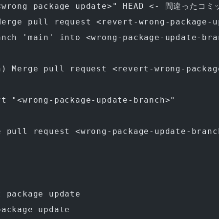
"<wrong package update>" HEAD <- 間違っ
Merge pull request <revert-wrong-package-u
anch 'main' into <wrong-package-update-bra
n) Merge pull request <revert-wrong-packag
rt "<wrong-package-update-branch>"
e pull request <wrong-package-update-branc
t package update
package update