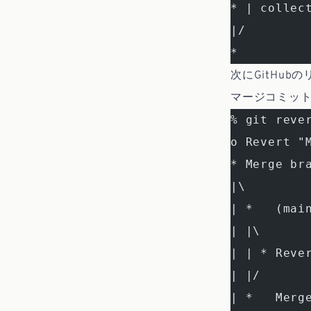
* | collec
|/
*
次にGitHu
マージコミッ
% git reve
o Revert 
* Merge br
|\
| *   (mai
| |\
| | * Reve
| |/
| *   Merg