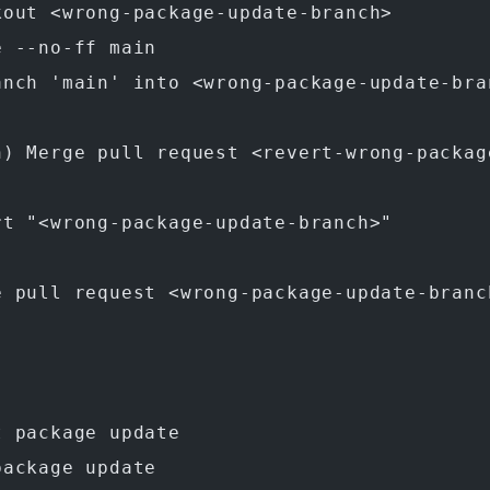
kout <wrong-package-update-branch>
e --no-ff main
anch 'main' into <wrong-package-update-b
in) Merge pull request <revert-wrong-pa
rt "<wrong-package-update-branch>"
ge pull request <wrong-package-update-
t package update
package update