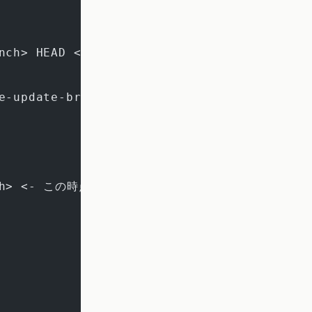
ranch> HEAD <- 差分がmainと同じ
ckage-update-branch> <- 次にこれをリバートしたい
branch> <- この時点の差分と同じにしたい