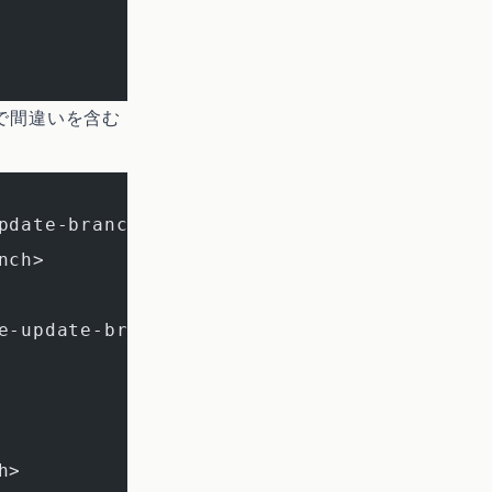
で間違いを含む
age-update-branch>" HEAD <- 差分が復活する(間違
nch>
e-update-branch>
h>