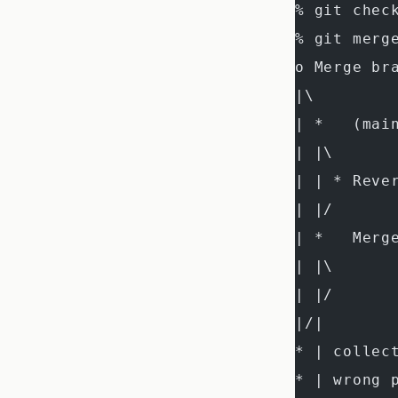
% git chec
% git merg
o Merge br
|\
| *   (ma
| |\
| | * Reve
| |/
| *   Mer
| |\
| |/
|/|
* | collec
* | wrong 