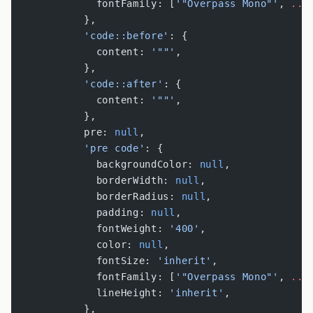
              fontFamily: [
'"Overpass Mono"'
, 
...
            },
            'code::before'
: {
              content: 
'""'
,
            },
            'code::after'
: {
              content: 
'""'
,
            },
            pre: 
null
,
            'pre code'
: {
              backgroundColor: 
null
,
              borderWidth: 
null
,
              borderRadius: 
null
,
              padding: 
null
,
              fontWeight: 
'400'
,
              color: 
null
,
              fontSize: 
'inherit'
,
              fontFamily: [
'"Overpass Mono"'
, 
...
              lineHeight: 
'inherit'
,
            },