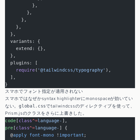
          },
        },
      },
    },
  },
  variants: {
    extend: {},
  },
  plugins: [
    require
(
'@tailwindcss/typography'
),
  ],
}
スマホでフォント指定が適用されない
スマホではなぜかsyntax highlighterにmonospaceが効いてい
global.css
ない。
でtailwindcssのディレクティブを使って、
Prism.jsのクラスをさらに上書きした。
code
[
class
^=
language-
],
pre
[
class
^=
language-
] {
  @
apply
 font-mono
 !
important
;