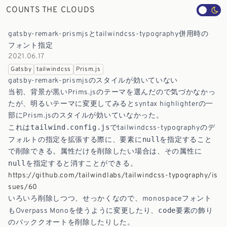
COUNTS THE CLOUDS
gatsby-remark-prismjsとtailwindcss-typography併用時の
フォント指定
2021.06.17
Gatsby
tailwindcss
Prism.js
gatsby-remark-prismjsのスタイルが効いていない
当初、背景が黒いPrims.jsのテーマを選んだので気づかなかっ
たが、明るいテーマに変更してみるとsyntax highlighterの一
部にPrism.jsのスタイルが効いていなかった。
tailwind.config.js
これは
でtailwindcss-typographyのデ
null
フォルトの指定を拡張する際に、要素に
を指定すること
で削除できる。属性だけを削除したい場合は、その属性に
null
を指定すると消すことができる。
https://github.com/tailwindlabs/tailwindcss-typography/is
sues/60
いろいろ削除しつつ、せっかくなので、monospaceフォント
code
もOverpass Monoを使うように変更したり、
要素の飾り
のバッククオートを削除したりした。