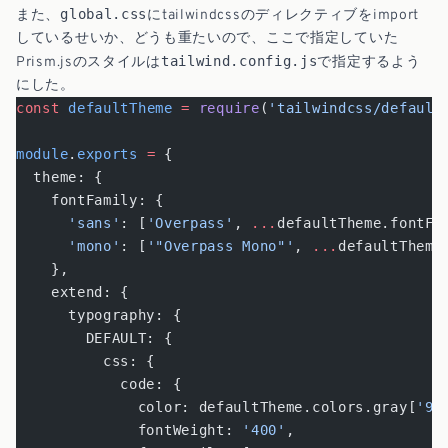
global.css
また、
にtailwindcssのディレクティブをimport
しているせいか、どうも重たいので、ここで指定していた
tailwind.config.js
Prism.jsのスタイルは
で指定するよう
にした。
const
 defaultTheme
 =
 require
(
'tailwindcss/default
module
.
exports
 =
 {
  theme: {
    fontFamily: {
      'sans'
: [
'Overpass'
, 
...
defaultTheme.fontFa
      'mono'
: [
'"Overpass Mono"'
, 
...
defaultTheme
    },
    extend: {
      typography: {
        DEFAULT: {
          css: {
            code: {
              color: defaultTheme.colors.gray[
'90
              fontWeight: 
'400'
,